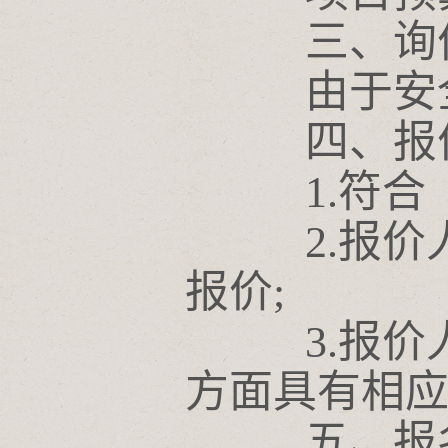
三、询
由于安全技
四、报价
1.符合《
2.报价人
报价;
3.报价人
方面具有相
五、报名