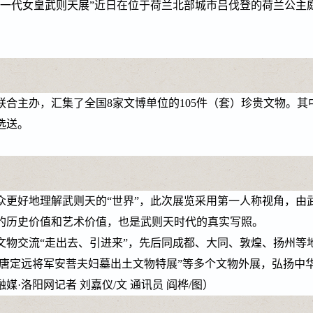
一代女皇武则天展”近日在位于荷兰北部城市吕伐登的荷兰公主庭
主办，汇集了全国8家文博单位的105件（套）珍贵文物。其中
选送。
好地理解武则天的“世界”，此次展览采用第一人称视角，由武
的历史价值和艺术价值，也是武则天时代的真实写照。
交流“走出去、引进来”，先后同成都、大同、敦煌、扬州等地
—唐定远将军安菩夫妇墓出土文物特展”等多个文物外展，弘扬
·洛阳网记者 刘嘉仪/文 通讯员 阎桦/图）