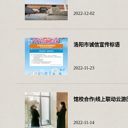
2022-12-02
洛阳市诚信宣传标语
2022-11-23
馆校合作|线上联动云游
2022-11-14