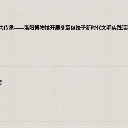
化共传承——洛阳博物馆开展冬至包饺子新时代文明实践活
告