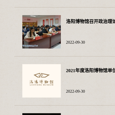
洛阳博物馆召开政治理论
2022-09-30
2021年度洛阳博物馆单
2022-09-30