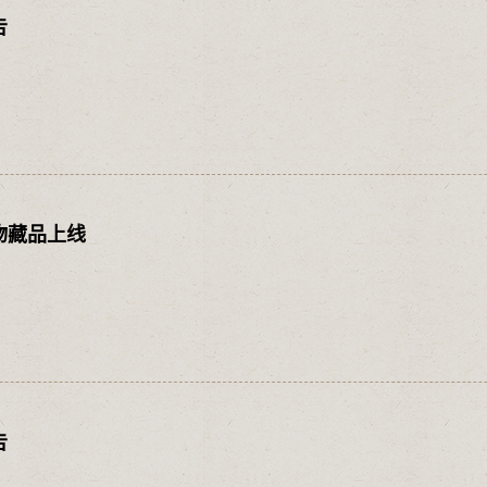
告
物藏品上线
告