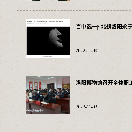
百中选一|“北魏洛阳永
2022-11-09
洛阳博物馆召开全体职
2022-11-03