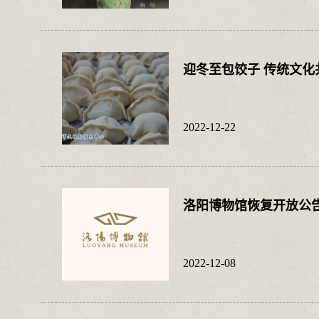
迎冬至包饺子 传统文
2022-12-22
洛阳博物馆恢复开放公
2022-12-08