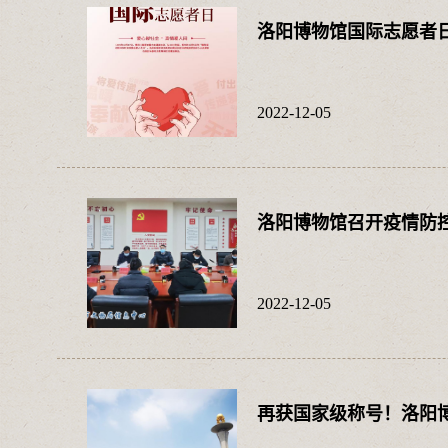
洛阳博物馆国际志愿者
2022-12-05
洛阳博物馆召开疫情防
2022-12-05
再获国家级称号！洛阳