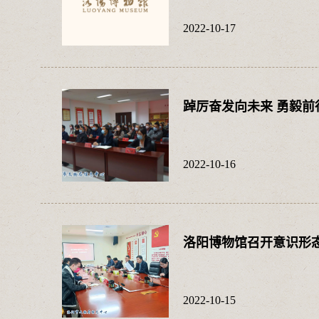
2022-10-17
踔厉奋发向未来 勇毅前
2022-10-16
洛阳博物馆召开意识形
2022-10-15